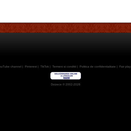
ouTube channel
|
Pinterest
|
TikTok
|
Termeni si conditii
|
Politica de confidentialitate
|
Fair play
Doizece © 2002-2026