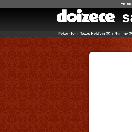
Am actu
s
Poker
(10)
Texas Hold'em
(0)
Rummy
(0
|
|