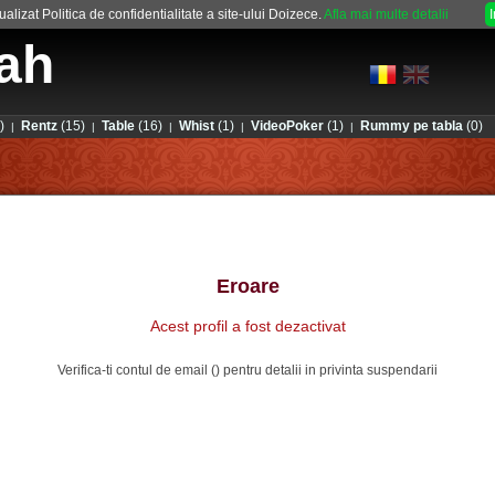
alizat Politica de confidentialitate a site-ului Doizece.
Afla mai multe detalii
ah
)
Rentz
(15)
Table
(16)
Whist
(1)
VideoPoker
(1)
Rummy pe tabla
(0)
|
|
|
|
|
Eroare
Acest profil a fost dezactivat
Verifica-ti contul de email () pentru detalii in privinta suspendarii