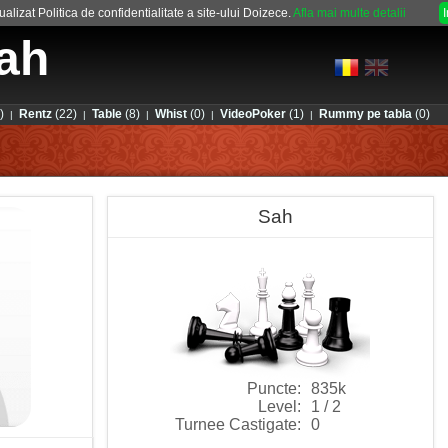
alizat Politica de confidentialitate a site-ului Doizece.
Afla mai multe detalii
ah
)
Rentz
(22)
Table
(8)
Whist
(0)
VideoPoker
(1)
Rummy pe tabla
(0)
|
|
|
|
|
Sah
Puncte:
835k
Level:
1 / 2
Turnee Castigate:
0