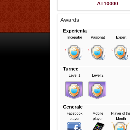
AT10000
Awards
Experienta
Incepator
Pasionat
Expert
Turnee
Level 1
Level 2
Generale
Facebook
Mobile
Player of th
player
player
Month