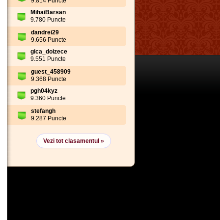
9.814 Puncte
MihaiBarsan
9.780 Puncte
dandrei29
9.656 Puncte
gica_doizece
9.551 Puncte
guest_458909
9.368 Puncte
pgh04kyz
9.360 Puncte
stefangh
9.287 Puncte
Vezi tot clasamentul »