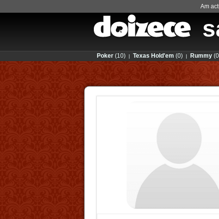
Am actu
s
Poker
(10)
Texas Hold'em
(0)
Rummy
(0
|
|