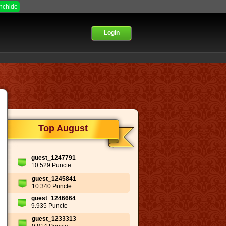
Inchide
Login
Top August
guest_1247791
10.529 Puncte
guest_1245841
10.340 Puncte
guest_1246664
9.935 Puncte
guest_1233313