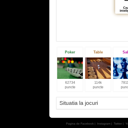
Ce
intel
Poker
Table
Sa
62734
114k
781
puncte
puncte
punc
Situatia la jocuri
Pagina de Facebook
|
Instagram
|
Twitter
|
Y