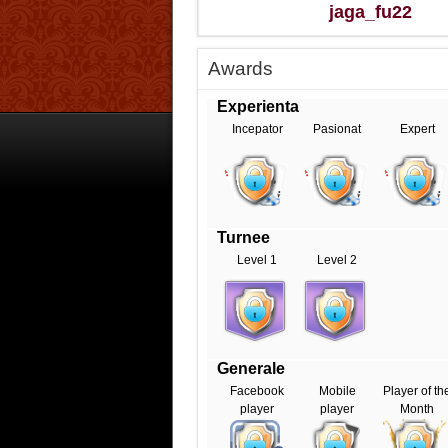
jaga_fu22
Awards
Experienta
Incepator
Pasionat
Expert
Turnee
Level 1
Level 2
Generale
Facebook
Mobile
Player of th
player
player
Month