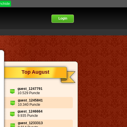
Inchide
Login
Top August
guest_1247791
10.529 Puncte
guest_1245841
10.340 Puncte
guest_1246664
9.935 Puncte
guest_1233313