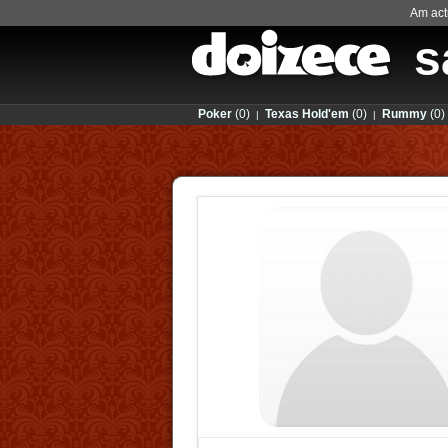
Am actu
s
Poker
(0)
Texas Hold'em
(0)
Rummy
(0)
|
|