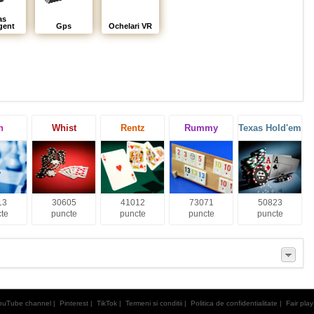
as
igent
Gps
Ochelari VR
h
Whist
Rentz
Rummy
Texas Hold'em
13
30605
41012
73071
50823
te
puncte
puncte
puncte
puncte
ouTube channel
|
Pinterest
|
TikTok
|
Termeni si conditii
|
Politica de confidentialitate
|
Fair play