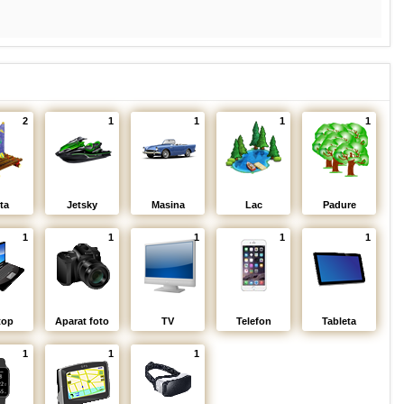
2
1
1
1
1
ta
Jetsky
Masina
Lac
Padure
1
1
1
1
1
top
Aparat foto
TV
Telefon
Tableta
1
1
1