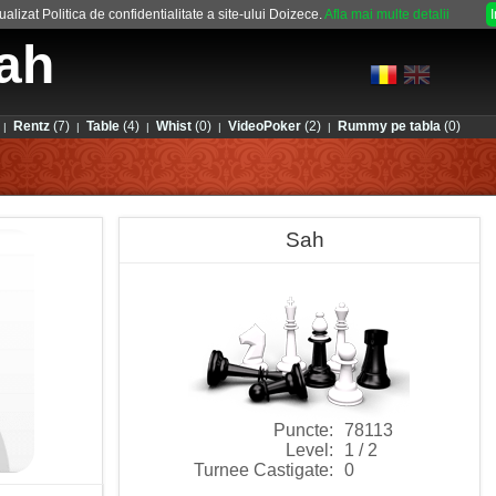
alizat Politica de confidentialitate a site-ului Doizece.
Afla mai multe detalii
ah
Rentz
(7)
Table
(4)
Whist
(0)
VideoPoker
(2)
Rummy pe tabla
(0)
|
|
|
|
|
Sah
Puncte:
78113
Level:
1 / 2
Turnee Castigate:
0