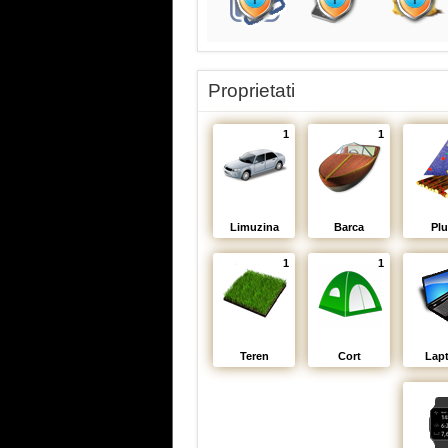
Proprietati
1
1
Limuzina
Barca
Plu
1
1
Teren
Cort
Lap