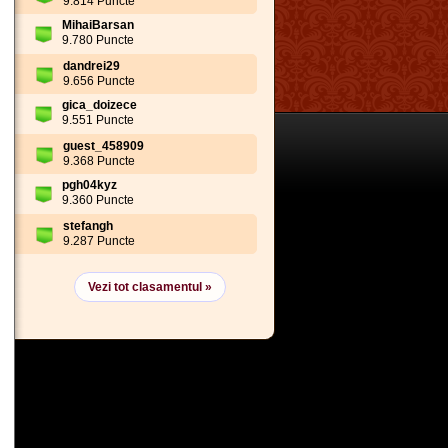
9.814 Puncte
MihaiBarsan
9.780 Puncte
dandrei29
9.656 Puncte
gica_doizece
9.551 Puncte
guest_458909
9.368 Puncte
pgh04kyz
9.360 Puncte
stefangh
9.287 Puncte
Vezi tot clasamentul »