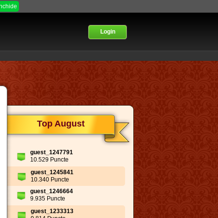
Inchide
Login
Top August
guest_1247791
10.529 Puncte
guest_1245841
10.340 Puncte
guest_1246664
9.935 Puncte
guest_1233313