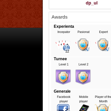
dp_ul
Awards
Experienta
Incepator
Pasionat
Expert
12
Turnee
Level 1
Level 2
Generale
Facebook
Mobile
Player of th
player
player
Month