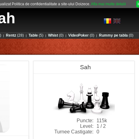
alizat Politica de confidentialitate a site-ului Doizece.
Afla mai multe detalii
ah
)
Rentz
(28)
Table
(5)
Whist
(0)
VideoPoker
(0)
Rummy pe tabla
(0)
|
|
|
|
|
Sah
Puncte:
115k
Level:
1 / 2
Turnee Castigate:
0