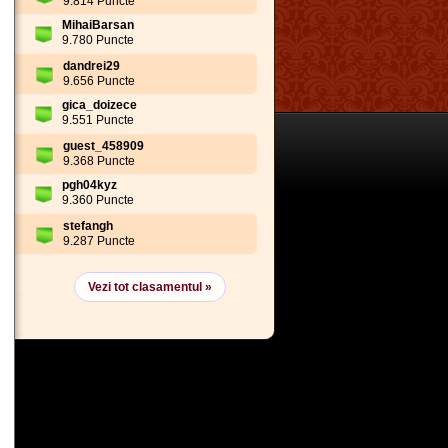
9.814 Puncte
MihaiBarsan
9.780 Puncte
dandrei29
9.656 Puncte
gica_doizece
9.551 Puncte
guest_458909
9.368 Puncte
pgh04kyz
9.360 Puncte
stefangh
9.287 Puncte
Vezi tot clasamentul »