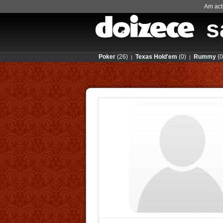
Am actu
s
Poker
(26)
Texas Hold'em
(0)
Rummy
(0
|
|