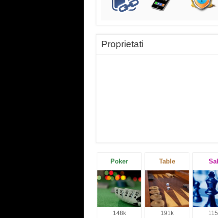
Proprietati
Poker
Table
Sa
148k
191k
115