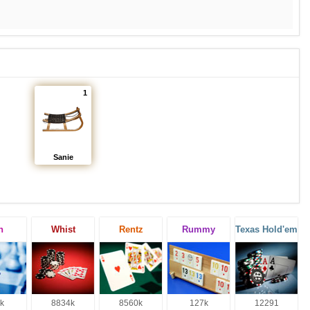
1
Sanie
h
Whist
Rentz
Rummy
Texas Hold'em
k
8834k
8560k
127k
12291