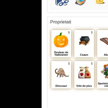
Proprietati
1
1
Dovleac de
Halloween
Ceaun
Ab
1
1
Speriet
Dinozaur
Oite de plus
cio