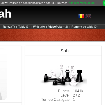
alizat Politica de confidentialitate a site-ului Doizece.
Afla mai multe detalii
ah
Rentz
(7)
Table
(3)
Whist
(0)
VideoPoker
(2)
Rummy pe tabla
(0)
|
|
|
|
|
Sah
Puncte:
1041k
Level:
2 / 2
Turnee Castigate:
1