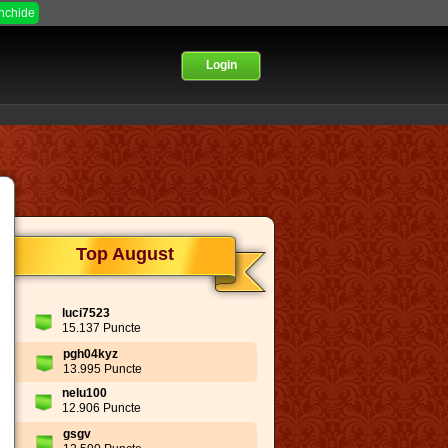
Inchide
Login
Top August
luci7523
15.137 Puncte
pgh04kyz
13.995 Puncte
nelu100
12.906 Puncte
gsgv