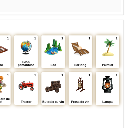
1
1
1
1
1
Glob
ac
pamantesc
Lac
Sezlong
Palmier
1
1
1
1
1
oare de
ri
Tractor
Butoaie cu vin
Presa de vin
Lampa