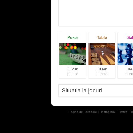
Poker
Table
Sa
1123k
1034k
104
puncte
puncte
punc
Situatia la jocuri
Pagina de Facebook
|
Instagram
|
Twitter
|
Y