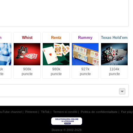
h
Whist
Rentz
Rummy
Texas Hold'em
1k
908k
980k
927k
1104k
te
puncte
puncte
puncte
puncte
ouTube channel
|
Pinterest
|
TikTok
|
Termeni si conditii
|
Politica de confidentialitate
|
Fair play
Doizece © 2002-2026