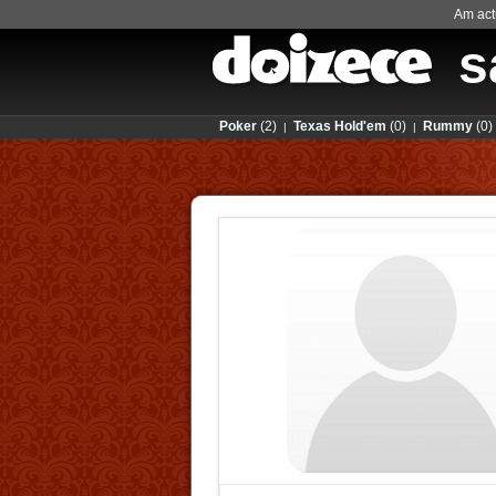
Am actu
s
Poker
(2)
Texas Hold'em
(0)
Rummy
(0)
|
|