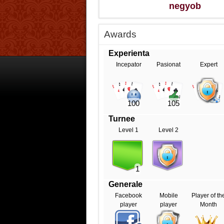
negyob
Awards
Experienta
Incepator
Pasionat
Expert
100
105
Turnee
Level 1
Level 2
1
Generale
Facebook
Mobile
Player of th
player
player
Month