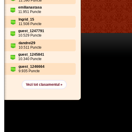
12.590 Puncte
emilianastasa
11.951 Puncte
Ingrid_15
11.508 Puncte
guest_1247791
10.529 Puncte
dandrei29
10.511 Puncte
guest_1245841
10.340 Puncte
guest_1246664
9.935 Puncte
Vezi tot clasamentul »