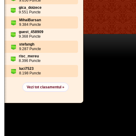
9.656 Puncte
gica_doizece
9.551 Puncte
MihaiBarsan
9.384 Puncte
guest_458909
9.368 Puncte
stefangh
9.287 Puncte
risc_mereu
8.396 Puncte
luci7523
8.198 Puncte
Vezi tot clasamentul »