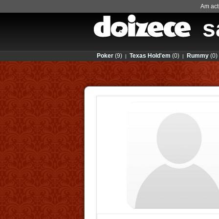
Am actu
s
Poker
(9)
Texas Hold'em
(0)
Rummy
(0)
|
|