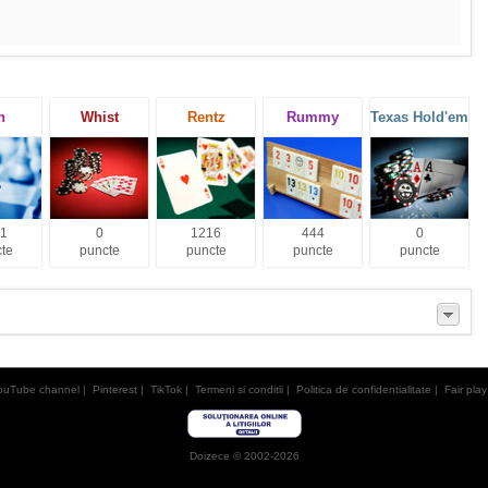
h
Whist
Rentz
Rummy
Texas Hold'em
1
0
1216
444
0
te
puncte
puncte
puncte
puncte
ouTube channel
|
Pinterest
|
TikTok
|
Termeni si conditii
|
Politica de confidentialitate
|
Fair play
Doizece © 2002-2026