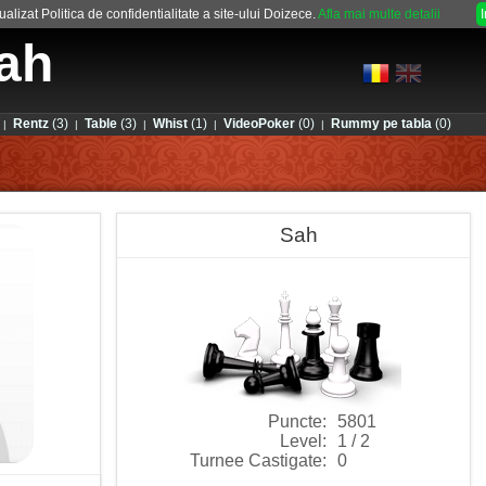
alizat Politica de confidentialitate a site-ului Doizece.
Afla mai multe detalii
ah
Rentz
(3)
Table
(3)
Whist
(1)
VideoPoker
(0)
Rummy pe tabla
(0)
|
|
|
|
|
Sah
Puncte:
5801
Level:
1 / 2
Turnee Castigate:
0