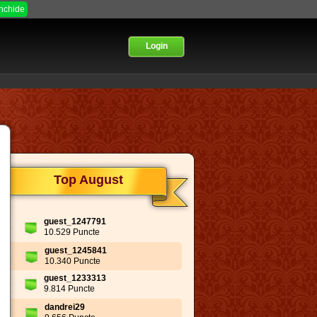
Inchide
Login
Top August
guest_1247791
10.529 Puncte
guest_1245841
10.340 Puncte
guest_1233313
9.814 Puncte
dandrei29