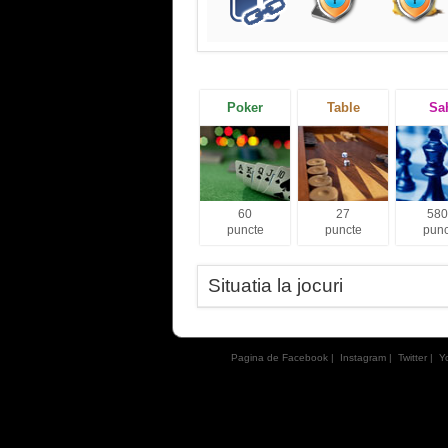
Poker
Table
Sa
60
27
580
puncte
puncte
punc
Situatia la jocuri
Pagina de Facebook
|
Instagram
|
Twitter
|
Y