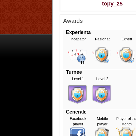
topy_25
Awards
Experienta
Incepator
Pasionat
Expert
11
Turnee
Level 1
Level 2
Generale
Facebook
Mobile
Player of th
player
player
Month